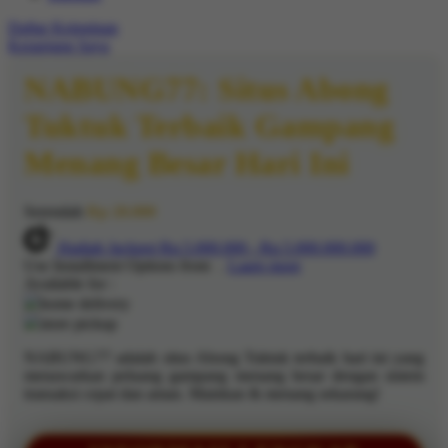
Q
Daftar Keinginan
Keranjang Saya
QV Baby
NABUNG77: Situs Abong
R
Tuktuk Terbaik Gampang
Real Shades
Menang Besar Hari Ini
Red Castle
Ribbon Madness
Serendah
Rp 20.000
S
Hadiah Jackpot
Rp.5.000.000
-
Rp.5.000.000.000
Use Installment Options from
.
Laarn more
Sebamed
Available for :
home delivery
Silver Cross
store pickup
Simply Idea
NABUNG77 adalah situs Abong Tuktuk terbaik hari ini yang
menawarkan peluang gampang menang besar dengan sistem
Skip Hop
transaksi cepat dan aman. Mainkan & menang sekarang!
Spectra