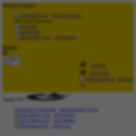
lewati ke Konten
download apps
download app from:
gift registry
Bahasa
ID
LOGIN
DAFTAR
Contact
Us
Toggle Nav
about Kanmo Circle
gift registry
store finder
contact us