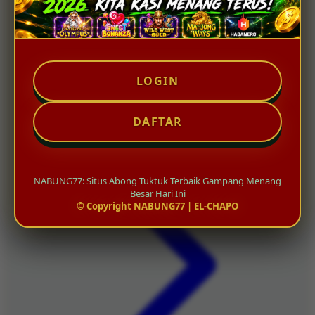
LOGIN
DAFTAR
NABUNG77: Situs Abong Tuktuk Terbaik Gampang Menang
Besar Hari Ini
© Copyright NABUNG77 | EL-CHAPO